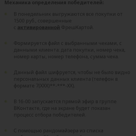
Механика определения победителей:
В понедельник выгружаются все покупки от
1500 руб., совершенные
с
активированной
ФрешКартой.
Формируется файл с выбранными чеками, с
данными клиента: дата покупки, номер чека,
номер карты, номер телефона, сумма чека.
Данный файл шифруется, чтобы не было видно
персональных данных клиента (телефон в
формате 7(ХХХ)**-***-ХХ).
В 16-00 запускается прямой эфир в группе
ВКонтакте, где на экране будет показан
процесс отбора победителей.
С помощью рандомайзера из списка