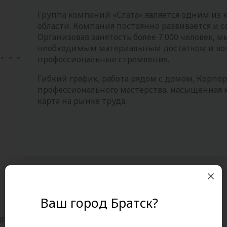
Группа компаний «Слата» является одним из
области. Компания постоянно развивается и с
Организовав занятость более 7 000 человек, 
необходимым материальным достатком и воз
профессиональные стремления.
Гибкий график, работа рядом с домом, Корп
профессионального мастерства, насыщенная 
карта на рынке труда.
Ваш город Братск?
едрили в магазинах упаковочные