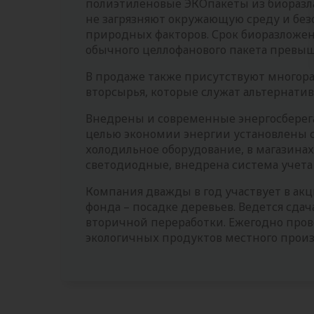
полиэтиленовые ЭКОпакеты из биоразла
не загрязняют окружающую среду и бе
природных факторов. Срок биоразложения
обычного целлофанового пакета превыша
В продаже также присутствуют многор
вторсырья, которые служат альтернати
Внедрены и современные энергосберега
целью экономии энергии установлены 
холодильное оборудование, в магазина
светодиодные, внедрена система учета
Компания дважды в год участвует в акц
фонда – посадке деревьев. Ведется сда
вторичной переработки. Ежегодно про
экологичных продуктов местного произ