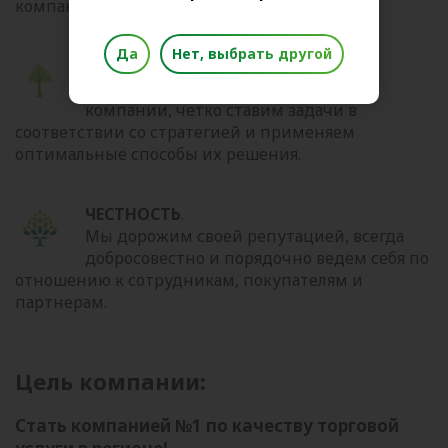
компании.
Да
Нет, выбрать другой
ЭФФЕКТИВНОСТЬ
.
Мы бережно относимся к ресурсам
компании, четко ставим задачи в
соответствии со стратегией и применяем
оптимальные способы их решения.
ЧЕСТНОСТЬ
.
Мы дорожим своей репутацией, всегда
добросовестно и порядочно ведем себя по
отношению к сотрудникам, покупателям и
партнерам.
Цель компании:
Стать компанией №1 по качеству торговой