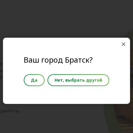
Ваш город Братск?
горячий хлеб и ароматная
ые слойки и фитнес-хлеба,
 с любимыми начинками.
Да
Нет, выбрать другой
едиенты,