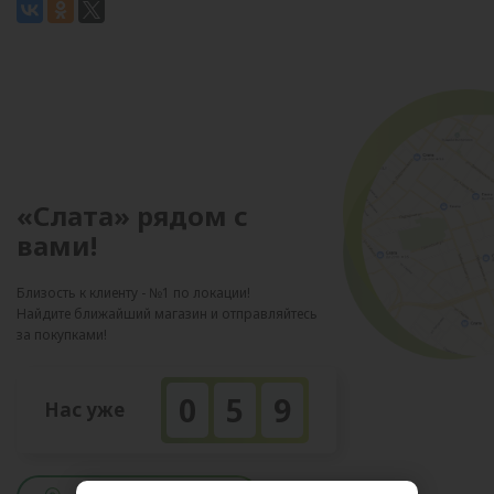
«Слата» рядом с
вами!
Близость к клиенту - №1 по локации!
Найдите ближайший магазин и отправляйтесь
за покупками!
0
5
9
Нас уже