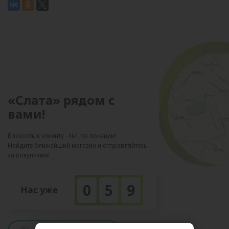
«Слата» рядом с
вами!
Близость к клиенту - №1 по локации!
Найдите ближайший магазин и отправляйтесь
за покупками!
0
5
9
Нас уже