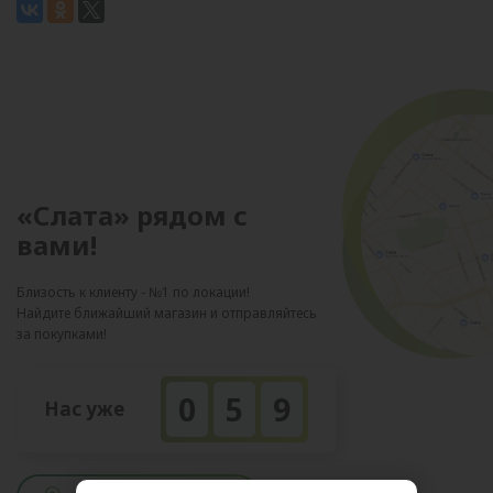
«Слата» рядом с
вами!
Близость к клиенту - №1 по локации!
Найдите ближайший магазин и отправляйтесь
за покупками!
0
5
9
Нас уже