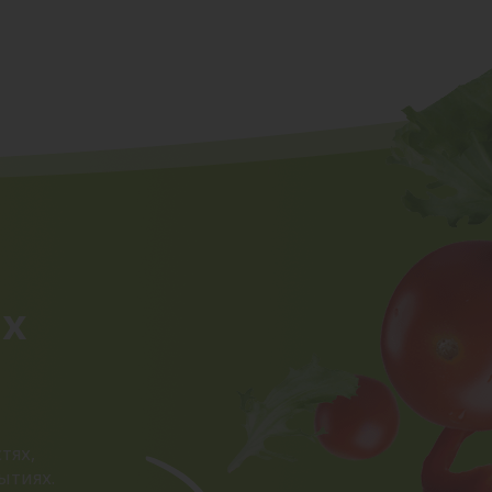
ых
тях,
ытиях.