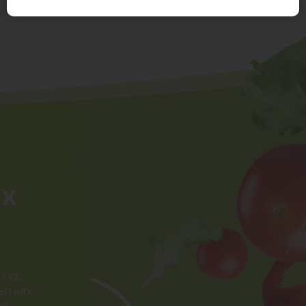
ых
тях,
ытиях.
ия