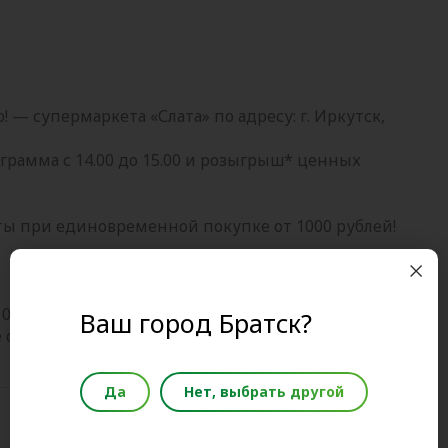
! — супермаркета «Слата» по адресу: г. Иркутск,
рамма с 14.00 до 15.00 и розыгрыш* ценных
ты при единовременной покупке от 1000 рублей!
00 рублей. На чеке необходимо указать Ф.И.О. и
Ваш город Братск?
 обязательно.
Да
Нет, выбрать другой