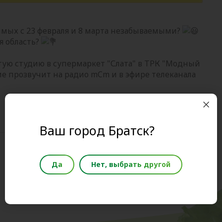
мых с 23 февраля и 8 марта незабываемыми?
я область?
ытую студию в супермаркет "Слата" в ТРК "Модный
ение прозвучит на радио mCm и в эфире телеканала
Ваш город Братск?
Да
Нет, выбрать другой