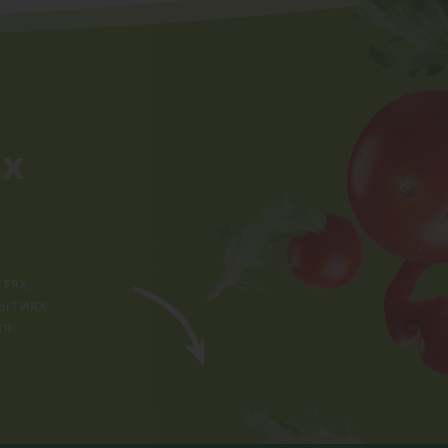
ых
тях,
ытиях.
ия