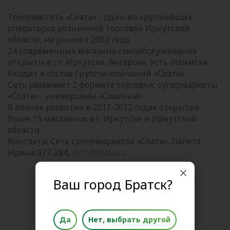
Торговая сеть «Слата» - один из крупнейших
операторов розничной торговли Иркутской
области, на рынке с 2002 года
24 современных магазина самообслуживания
открыты в г.г. Иркутске, Ангарске, Усть-Илимске
Входит в состав Группы компаний «Слата»
Сеть развивает 2 формата торговли: супермаркеты
«Слата» , универсамы «Славный»
В планах развития в 2011-2012 годах открытие
более 15 магазинов в г. Иркутске и Иркутской
области.
Контакты Сеть супермаркетов «Слата», Папета
Ирина 977-284,
mir1@slata.ru
Ваш город Братск?
Поделиться новостью
Да
Нет, выбрать другой