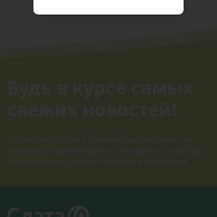
Будь в курсе самых
свежих новостей!
Узнавайте первыми о всех актуальных новостях,
результатах розыгрышей и ближайших открытиях.
Никакого спама, только полезная информация