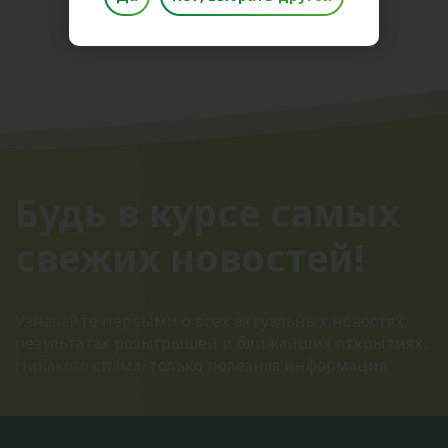
Будь в курсе самых
свежих новостей!
Узнавайте первыми о всех актуальных новостях,
результатах розыгрышей и ближайших открытиях.
Никакого спама, только полезная информация