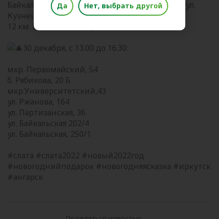
Байкальский тракт, 11 км, пос. Молодёжный, ул.
Да
Нет, выбрать другой
Кузнецовой, 14
12 км. Байкальского тракта
30 декабря, с 13.00 до 16.30:
мкр. Первомайский, 54
б. Рябикова, 20 Б
мкр.Университетский,43
ул. Ржанова, 164
ул. Партизанская, 36
ул. Байкальская 202/4
ул. Байкальская, 250/1
#слата #слата2022 #новый2022год
#новогоднийподарок #новогодняясказка #иркутск
#ангарск
Поделиться новостью