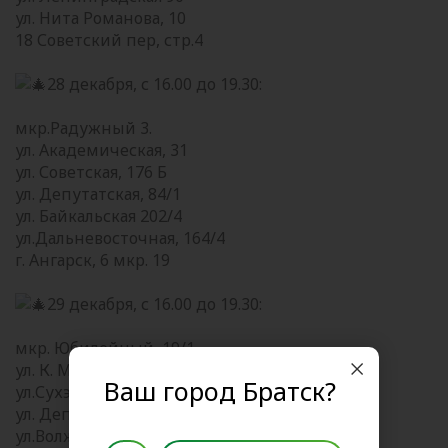
ул. Нита Романова, 10
18 Советский пер, стр.4
28 декабря, с 16.00 до 19.30:
мкр.Радужный 3.
ул. Академическая, 31
ул. Советская, 176 Б
ул. Депутатская, 84/1
ул. Байкальская 202/4
ул.Дальневосточная, 164/4
г. Ангарск, 6 мкр. 19
29 декабря, с 16.00 до 19.30:
мкр. Юбилейный, 19/1
ул. К. Маркса, 21
Ваш город Братск?
ул.Сухэ-Батора,7
ул. Депутатская, 84/1
ул.Волжская,15