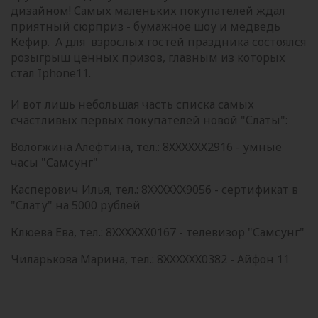
дизайном! Самых маленьких покупателей ждал
приятный сюрприз - бумажное шоу и медведь
Кефир. А для взрослых гостей праздника состоялся
розыгрыш ценных призов, главным из которых
стал Iphone11.
И вот лишь небольшая часть списка самых
счастливых первых покупателей новой "Слаты":
Вологжина Алефтина, тел.: 8ХХХХХХ2916 - умные
часы "Самсунг"
Касперович Илья, тел.: 8ХХХХХХ9056 - сертификат в
"Слату" на 5000 рублей
Клюева Ева, тел.: 8ХХХХХХ0167 - телевизор "Самсунг"
Чиларькова Марина, тел.: 8ХХХХХХ0382 - Айфон 11