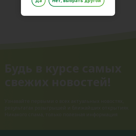
Да
Нет, выбрать другой
Будь в курсе самых
свежих новостей!
Узнавайте первыми о всех актуальных новостях,
результатах розыгрышей и ближайших открытиях.
Никакого спама, только полезная информация