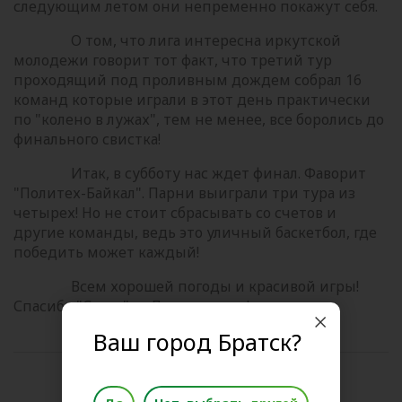
следующим летом они непременно покажут себя.
О том, что лига интересна иркутской
молодежи говорит тот факт, что третий тур
проходящий под проливным дождем собрал 16
команд которые играли в этот день практически
по "колено в лужах", тем не менее, все боролись до
финального свистка!
Итак, в субботу нас ждет финал. Фаворит
"Политех-Байкал". Парни выиграли три тура из
четырех! Но не стоит сбрасывать со счетов и
другие команды, ведь это уличный баскетбол, где
победить может каждый!
Всем хорошей погоды и красивой игры!
Спасибо "Слате" за Летнюю лигу!
Ваш город Братск?
Поделиться новостью