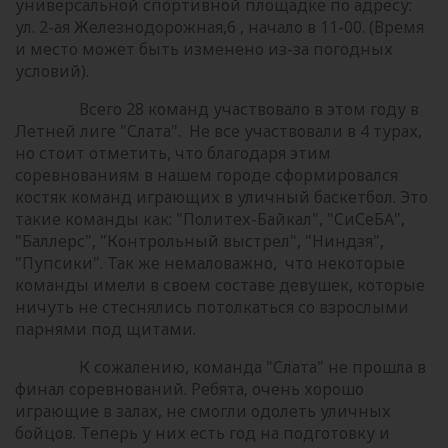
универсальной спортивной площадке по адресу:
ул. 2-ая Железнодорожная,6 , начало в 11-00. (Время
и место может быть изменено из-за погодных
условий).
Всего 28 команд участвовало в этом году в
Летней лиге "Слата". Не все участвовали в 4 турах,
но стоит отметить, что благодаря этим
соревнованиям в нашем городе сформировался
костяк команд играющих в уличный баскетбол. Это
такие команды как: "Политех-Байкал", "СиСеБА",
"Баллерс", "Контрольный выстрел", "Ниндзя",
"Пупсики". Так же немаловажно, что некоторые
команды имели в своем составе девушек, которые
ничуть не стеснялись потолкаться со взрослыми
парнями под щитами.
К сожалению, команда "Слата" не прошла в
финал соревнований. Ребята, очень хорошо
играющие в залах, не смогли одолеть уличных
бойцов. Теперь у них есть год на подготовку и