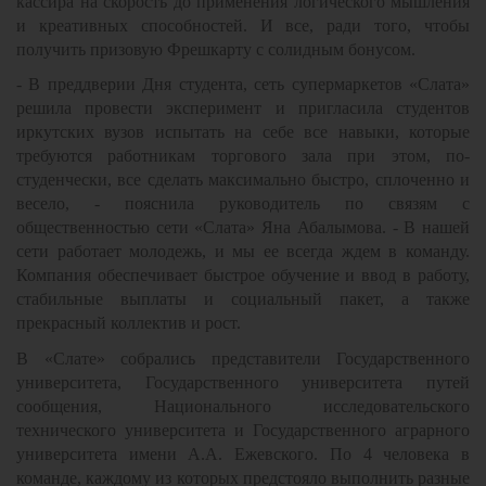
кассира на скорость до применения логического мышления
и креативных способностей. И все, ради того, чтобы
получить призовую Фрешкарту с солидным бонусом.
- В преддверии Дня студента, сеть супермаркетов «Слата»
решила провести эксперимент и пригласила студентов
иркутских вузов испытать на себе все навыки, которые
требуются работникам торгового зала при этом, по-
студенчески, все сделать максимально быстро, сплоченно и
весело, - пояснила руководитель по связям с
общественностью сети «Слата» Яна Абалымова. - В нашей
сети работает молодежь, и мы ее всегда ждем в команду.
Компания обеспечивает быстрое обучение и ввод в работу,
стабильные выплаты и социальный пакет, а также
прекрасный коллектив и рост.
В «Слате» собрались представители Государственного
университета, Государственного университета путей
сообщения, Национального исследовательского
технического университета и Государственного аграрного
университета имени А.А. Ежевского. По 4 человека в
команде, каждому из которых предстояло выполнить разные