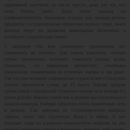
деревянной палочкой, не так-то просто, даже для тех, кто
печь блины умеет. Далее были задания на
сообразительность. Например, угадать, как связаны разные
продукты со студенческими приметами разных стран. Зачем
японцы берут на экзамены шоколадные батончики, а
китайские студенты едят киви?
С заданием «На всю стипендию» практически все
справились на отлично. Для начала выяснили, сколько
сейчас ежемесячно получают учащиеся разных вузов.
Оказалось, что вариантов множество: стипендия
социальная, повышенная, за отличные оценки и так далее.
Так что при желании современные студенты могут получать
вполне приличную сумму, до 15 тысяч. Однако средняя
сумма самой стандартной «стипухи» вышла чуть больше 4,5
тысяч рублей. Именно такой чек и должен был получиться у
каждой команды. Наборы собрались очень практичные, хоть
и разные. Так, девушки из госуниверситета выбрали
чайник, пачку чая, туалетную бумагу и зефир. А вот
молодые люди из аграрного университета набрали аж две
полных корзинки: крупы и макароны, молочка, чай и кофе,