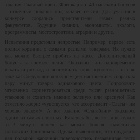
задания. Главный приз - Фрешкарта с 40 тысячами бонусов
– отличный подарок под занавес сессии. Для участия в
конкурсе собрались представители самых разных
факультетов. Будущие химики, экономисты, экологи,
программисты, мостостроители, аграрии и другие.
Испытания предстояли непростые. Например, первое: есть
полная корзинка с самыми разными товарами. Их нужно
как можно быстрее пробить на кассе. Дополнительный
бонус - за громкое пение. Оказалось, что одновременно
искать штрих-код и вспоминать слова куплетов - та еще
задачка! Следующий конкурс «Цвет настроения»: собрать за
пару минут товары одинакового цвета. Попробовать
мгновенно сориентироваться среди тысяч разноцветных
упаковок и схватить именно зеленую или красную! Как
отметило жюри: «чувствуется, что ассортимент «Слаты» им
хорошо знаком!». А вот задание «Слатаблин» оказалось
одним из самых сложных. Казалось бы, всего лишь нужно
за 3 минуты испечь как можно больше знаменитых
слатовских блинчиков. Однако выяснилось, что орудовать
над большой жарочной поверхностью, разравнивая тесто