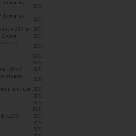
 Таволга и
30%
 Таволга и
30%
жение 250 мл
30%
ы 250мл
30%
сивное
30%
50%
50%
ек 100 мл
30%
на отваре
30%
тленный 0.2л
30%
30%
30%
50%
фас.260г
30%
30%
30%
30%