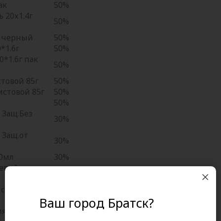
ак
50%
 20х1.4г
50%
а черный
50%
*1.6г
50%
*1.6г пак
50%
товой 85г
50%
стовой 85г
50%
50%
 Защ.Без
30%
 Защ.от
30%
50мл
30%
епейр восст
30%
псулс Горный
30%
Ваш город Братск?
мягк 200мл
30%