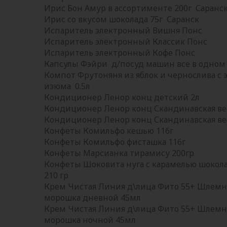
Ирис Бон Амур в ассортименте 200г Саранс
Ирис со вкусом шоколада 75г Саранск
Испаритель электронный Вишня Понс
Испаритель электронный Классик Понс
Испаритель электронный Кофе Понс
Капсулы Фэйри д/посуд машин все в одном
Компот Фрутоняня из яблок и чернослива с 
изюма 0.5л
Кондиционер Ленор конц детский 2л
Кондиционер Ленор конц Скандинавская ве
Кондиционер Ленор конц Скандинавская ве
Конфеты Комильфо кешью 116г
Конфеты Комильфо фисташка 116г
Конфеты Марсианка тирамису 200гр
Конфеты Шоковита нуга с карамелью шокол
210 гр
Крем Чистая Линия д\лица Фито 55+ Шлемн
морошка дневной 45мл
Крем Чистая Линия д\лица Фито 55+ Шлемн
морошка ночной 45мл