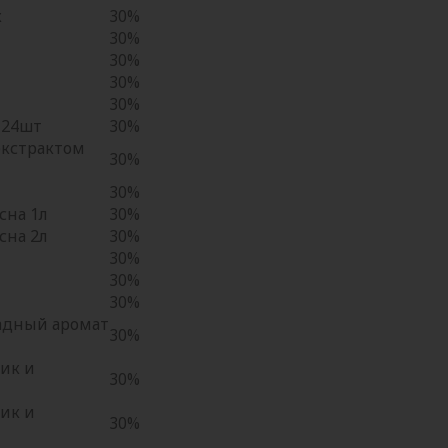
к
30%
30%
30%
30%
30%
 24шт
30%
экстрактом
30%
30%
сна 1л
30%
сна 2л
30%
30%
30%
30%
адный аромат
30%
ик и
30%
ик и
30%