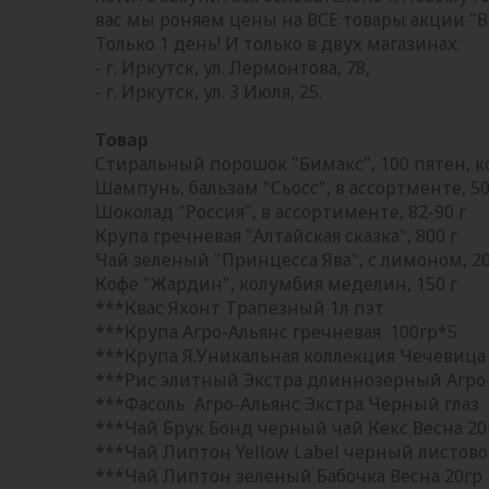
вас мы роняем цены на ВСЕ товары акции "
Только 1 день! И только в двух магазинах:
- г. Иркутск, ул. Лермонтова, 78,
- г. Иркутск, ул. 3 Июля, 25.
Товар
Стиральный порошок "Бимакс", 100 пятен, ко
Шампунь, бальзам "Сьосс", в ассортменте, 5
Шоколад "Россия", в ассортименте, 82-90 г
Крупа гречневая "Алтайская сказка", 800 г
Чай зеленый "Принцесса Ява", с лимоном, 
Кофе "Жардин", колумбия меделин, 150 г
***Квас Яхонт Трапезный 1л пэт
***Крупа Агро-Альянс гречневая 100гр*5
***Крупа Я.Уникальная коллекция Чечевица 
***Рис элитный Экстра длиннозерный Агро-
***Фасоль Агро-Альянс Экстра Черный глаз 
***Чай Брук Бонд черный чай Кекс Весна 20
***Чай Липтон Yellow Label черный листово
***Чай Липтон зеленый Бабочка Весна 20гр