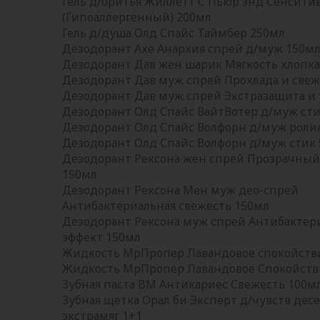
Гель д/бритья Жиллетт С Пьюр энд Сенсити
(Гипоаллергенный) 200мл
Гель д/душа Олд Спайс Таймбер 250мл
Дезодорант Ахе Анархия спрей д/муж 150м
Дезодорант Дав жен шарик Мягкость хлопка
Дезодорант Дав муж спрей Прохлада и свеж
Дезодорант Дав муж спрей Экстразащита и 
Дезодорант Олд Спайс ВайтВотер д/муж сти
Дезодорант Олд Спайс Волфорн д/муж роли
Дезодорант Олд Спайс Волфорн д/муж стик
Дезодорант Рексона жен спрей Прозрачный
150мл
Дезодорант Рексона Мен муж део-спрей
Антибактериальная свежесть 150мл
Дезодорант Рексона муж спрей Антибакте
эффект 150мл
Жидкость МрПропер Лавандовое спокойств
Жидкость МрПропер Лавандовое Спокойств
Зубная паста BM Антикариес Свежесть 100мл 
Зубная щетка Орал би Эксперт д/чувств десе
экстрамяг 1+1