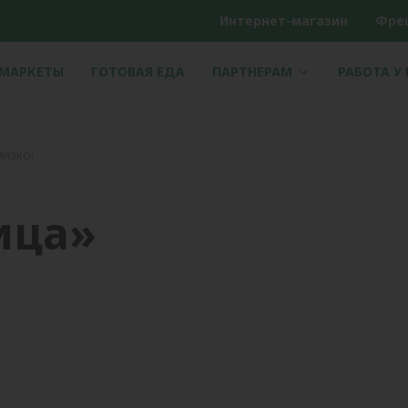
Интернет-магазин
Фре
РМАРКЕТЫ
ГОТОВАЯ ЕДА
ПАРТНЕРАМ
РАБОТА У
изко!
ица»