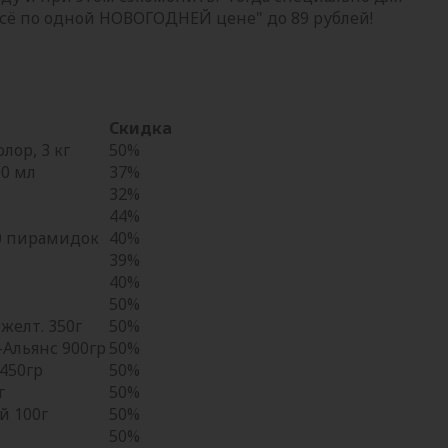
Всё по одной НОВОГОДНЕЙ цене" до 89 рублей!
Скидка
лор, 3 кг
50%
00 мл
37%
32%
44%
20 пирамидок
40%
39%
40%
50%
желт. 350г
50%
Альянс 900гр
50%
450гр
50%
г
50%
й 100г
50%
50%