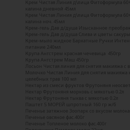
Крем Чистая Линия д\лица Фитоформула 60+
калина дневной 45мл
Крем Чистая Линия д\лица Фитоформула 60+
калина ноч. 45мл
Крем-гель Дав д/душа Изысканное преобра
Крем-гель Дав д/душа Слива и цветы сакур
Крем-мыло жидкое Бархатные Ручки Интен
питание 240мл
Крупа Ангстрем красная чечевица 450гр
Крупа Ангстрем Маш 450гр
Лосьон Чистая линия для cнятия макияжа с в
Молочко Чистая Линия для снятия макияжа 
целебных трав 100 мл
Нектар из смеси фруктов Фрутоняня неосве
Нектар Фрутоняня морковь с мякотью 0.2л
Нектар Фрутоняня тыква с мякотью 0.2л
Паштет 5 МОРЕЙ шпротный 160 гр ж/б
Печенье затяжное Зоопарк со вкусом молока 
Печенье овсяное фас.400г
Печенье Топленое молоко фас.400г
Подгузники Памперс миди 22шт