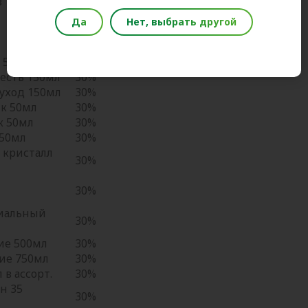
в
30%
Да
Нет, выбрать другой
30%
л
30%
 50мл
30%
есть 150мл
30%
уход 150мл
30%
к 50мл
30%
к 50мл
30%
 50мл
30%
 кристалл
30%
30%
риальный
30%
ие 500мл
30%
ие 750мл
30%
в ассорт.
30%
н 35
30%