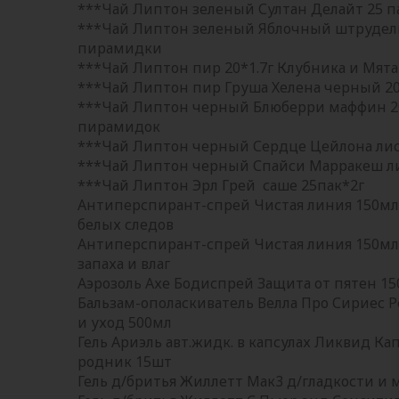
***Чай Липтон зеленый Султан Делайт 25 п
***Чай Липтон зеленый Яблочный штрудель
пирамидки
***Чай Липтон пир 20*1.7г Клубника и Мят
***Чай Липтон пир Груша Хелена черный 20
***Чай Липтон черный Блюберри маффин 20
пирамидок
***Чай Липтон черный Сердце Цейлона лис
***Чай Липтон черный Спайси Марракеш ли
***Чай Липтон Эрл Грей саше 25пак*2г
Антиперспирант-спрей Чистая линия 150мл
белых следов
Антиперспирант-спрей Чистая линия 150мл
запаха и влаг
Аэрозоль Ахе Бодиспрей Защита от пятен 1
Бальзам-ополаскиватель Велла Про Сириес Р
и уход 500мл
Гель Ариэль авт.жидк. в капсулах Ликвид Ка
родник 15шт
Гель д/бритья Жиллетт Мак3 д/гладкости и 