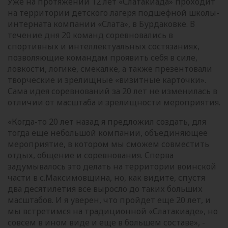
Уже на протяжении 12 лет «Слатакиада» проходит
на территории детского лагеря
подшефной школы-
интерната компании «Слата», в Бурдаковке. В
течение дня 20 команд соревновались в
спортивных и интеллектуальных состязаниях,
позволяющие командам проявить себя в силе,
ловкости, логике, смекалке, а также презентовали
творческие и зрелищные «визитные карточки».
Сама идея соревнований за 20 лет
не
изменилась в
отличии от масштаба и зрелищности мероприятия.
«Когда-то 20 лет назад я предложил создать, для
тогда еще небольшой компании, объединяющее
мероприятие, в котором мы сможем совместить
отдых, общение и соревнования. Сперва
задумывалось это делать на территории воинской
части в с.Максимовщина, но, как видите, спустя
два десятилетия
все выросло до таких больших
масштабов. И я уверен, что пройдет еще 20 лет, и
мы встретимся на традиционной «Слатакиаде», но
совсем в ином виде и еще в большем составе», -