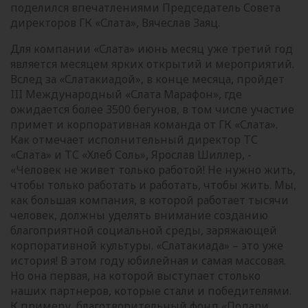
поделился впечатлениями Председатель Совета
директоров ГК «Слата», Вячеслав Заяц.
Для компании «Слата» июнь месяц уже третий год
является месяцем ярких открытий и мероприятий.
Вслед за «Слатакиадой», в конце месяца, пройдет
III
Международный «Слата Марафон», где
ожидается более 3500 бегунов, в том числе участие
примет и корпоративная команда от ГК «Слата».
Как отмечает исполнительный директор ТС
«Слата» и ТС «Хлеб
Соль», Ярослав Шиллер, -
«Человек не живет только работой! Не нужно жить,
чтобы только работать и работать, чтобы жить. Мы,
как большая компания, в которой работает тысячи
человек, должны уделять внимание созданию
благоприятной социальной среды, заряжающей
корпоративной культуры. «Слатакиада» – это уже
история! В этом году юбилейная и самая массовая.
Но она первая, на которой выступает столько
наших партнеров, которые стали и победителями.
К примеру, благотворительный фонд «Подари