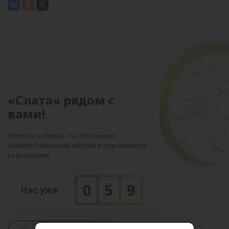
«Слата» рядом с
вами!
Близость к клиенту - №1 по локации!
Найдите ближайший магазин и отправляйтесь
за покупками!
0
5
9
Нас уже