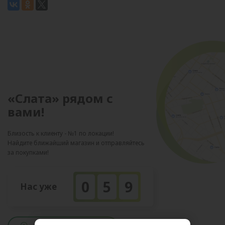
«Слата» рядом с
вами!
Близость к клиенту - №1 по локации!
Найдите ближайший магазин и отправляйтесь
за покупками!
0
5
9
Нас уже