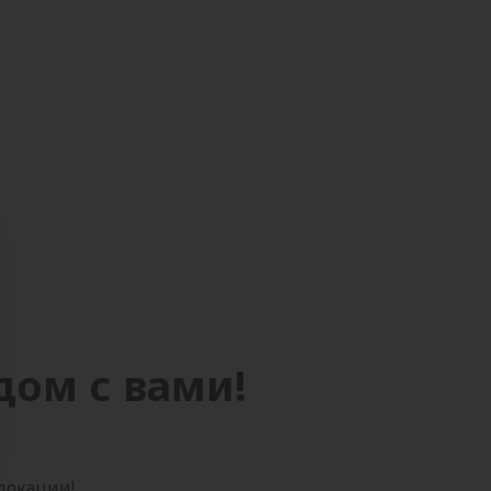
дом с вами!
 локации!