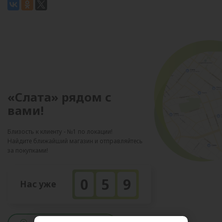
«Слата» рядом с
вами!
Близость к клиенту - №1 по локации!
Найдите ближайший магазин и отправляйтесь
за покупками!
0
5
9
Нас уже