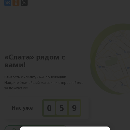
«Слата» рядом с
вами!
Близость к клиенту - №1 по локации!
Найдите ближайший магазин и отправляйтесь
за покупками!
0
5
9
Нас уже