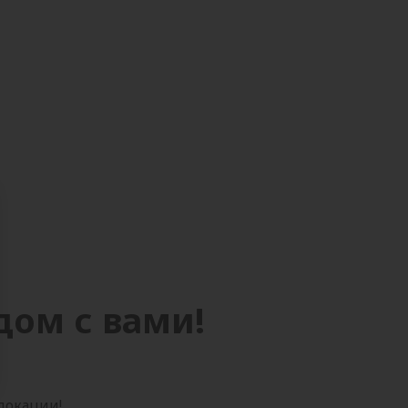
дом с вами!
 локации!