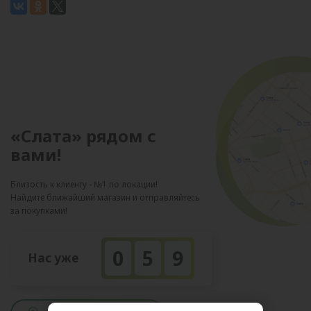
«Слата» рядом с
вами!
Близость к клиенту - №1 по локации!
Найдите ближайший магазин и отправляйтесь
за покупками!
0
5
9
Нас уже