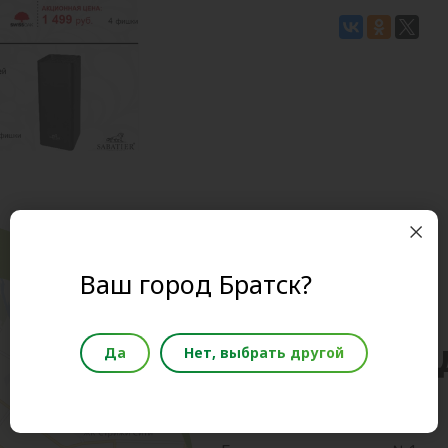
Ваш город Братск?
«Слата» ря
Да
Нет, выбрать другой