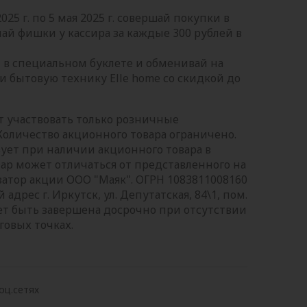
 2025 г. по 5 мая 2025 г. совершай покупки в
чай фишки у кассира за каждые 300 рублей в
 в специальном буклете и обменивай на
 и бытовую технику Elle home со скидкой до
т участвовать только розничные
Количество акционного товара ограничено.
ует при наличии акционного товара в
вар может отличаться от представленного на
затор акции ООО "Маяк". ОГРН 1083811008160
дрес г. Иркутск, ул. Депутатская, 84\1, пом.
ет быть завершена досрочно при отсутствии
говых точках.
оц.сетях