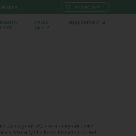
шКарта
РАБОТА
ПРЕСС-
ВИДЕОПРОЕКТЫ
У НАС
ЦЕНТР
и за покупки в Слате и покупай ножи
товую технику Elle home по суперценам!