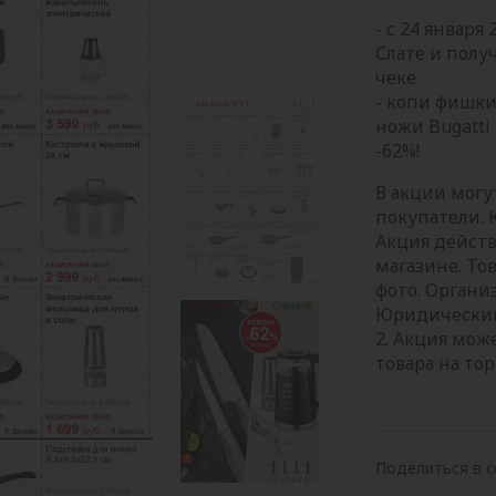
- с 24 января
Слате и полу
чеке
- копи фишки
ножи Bugatti
-62%!
В акции могу
покупатели. 
Акция действ
магазине. То
фото. Органи
Юридический а
2. Акция мож
товара на тор
Поделиться в с