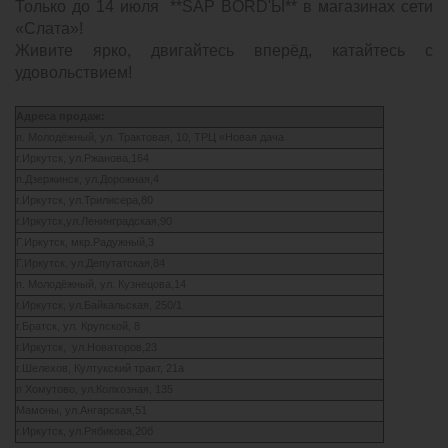
Только до 14 июля **SAP BORD'Ы** в магазинах сети
«Слата»!
Живите ярко, двигайтесь вперёд, катайтесь с
удовольствием!
Адреса продаж:
п. Молодёжный, ул. Трактовая, 10, ТРЦ «Новая дача
г.Иркутск, ул.Ржанова,164
п.Дзержинск, ул.Дорожная,4
г.Иркутск, ул.Трилисера,80
г.Иркутск,ул.Ленинградская,90
Г.Иркутск, мкр.Радужный,3
Г.Иркутск, ул.Депутатская,84
п. Молодёжный, ул. Кузнецова,14
г.Иркутск, ул.Байкальская, 250/1
г.Братск, ул. Крупской, 8
г.Иркутск, ул.Новаторов,23
г.Шелехов, Култукский тракт, 21а
п Хомутово, ул.Колхозная, 135
Мамоны, ул.Ангарская,51
г.Иркутск, ул.Рябикова,20б