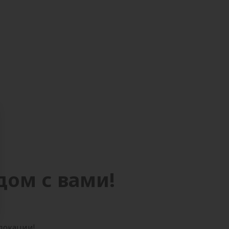
дом с вами!
 локации!