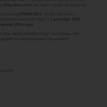
та
shop.slata.com
вас ждет приятная новость!
 промокод
DOMA-KOT
, чтобы получить
 Предложение действует с
1 декабря 2025
евраля 2026 года
.
то ваш заказ соответствует минимальной
слаждайтесь выгодными покупками!
оц.сетях