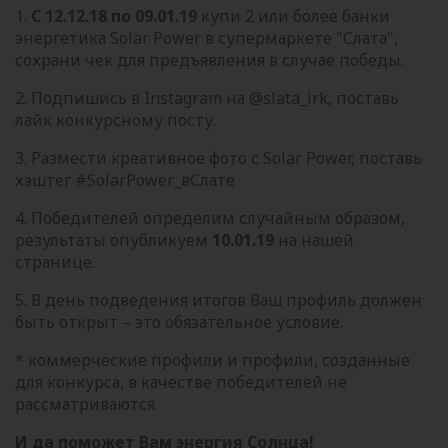
1.
С 12.12.18 по 09.01.19
купи 2 или более банки
энергетика Solar Power в супермаркете "Слата",
сохрани чек для предъявления в случае победы.
2. Подпишись в Instagram на @slata_irk, поставь
лайк конкурсному посту.
3. Размести креативное фото с Solar Power, поставь
хэштег #SolarPower_вСлате
4. Победителей определим случайным образом,
результаты опубликуем
10.01.19
на нашей
странице.
5. В день подведения итогов Ваш профиль должен
быть открыт – это обязательное условие.
* коммерческие профили и профили, созданные
для конкурса, в качестве победителей не
рассматриваются.
И да поможет Вам энергия Солнца!