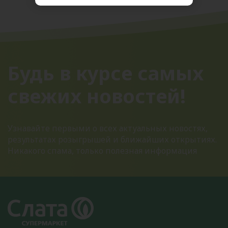
Будь в курсе самых
свежих новостей!
Узнавайте первыми о всех актуальных новостях,
результатах розыгрышей и ближайших открытиях.
Никакого спама, только полезная информация