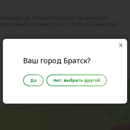
ваем акцию до 10 июня! Выгодное предложение
вары: Манго тайское, 1 шт. — 139.00 руб., Виноград
Ваш город Братск?
Да
Нет, выбрать другой