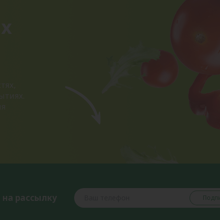
ых
тях,
ытиях.
ия
 на рассылку
Подпи