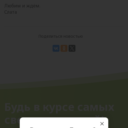
Любим и ждём.
Слата
Поделиться новостью
Будь в курсе самых
свежих новостей!