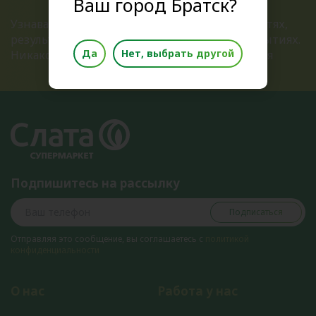
Ваш город Братск?
Узнавайте первыми о всех актуальных новостях,
результатах розыгрышей и ближайших открытиях.
Да
Нет, выбрать другой
Никакого спама, только полезная информация
Подпишитесь на рассылку
Подписаться
Отправляя это сообщение, вы соглашаетесь с
политикой
конфиденциальности
О нас
Работа у нас