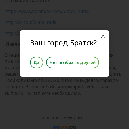
И в наших соцсетях:
https://www.facebook.com/SlataIrkutsk
http://vk.com/slata_rada
http://ok.ru/slataofits
Ваш город Братск?
Инвентарь.
Специально организованное пространство для
пикника в супермаркетах Слата, сделано для
Да
Нет, выбрать другой
максимального удобства покупателей. Мангалы,
решетки, шампура, посуда, приборы. Перечислять
необходимые вещи, можно очень долго, гораздо
проще зайти в любой супермаркет «Слата» и
выбрать то, что вам необходимо.
Поделиться новостью