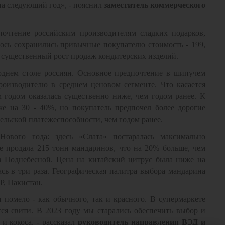
на следующий год», - пояснил
заместитель коммерческого
очтение российским производителям сладких подарков,
лось сохранились привычные покупателю стоимость - 199,
н и существенный рост продаж кондитерских изделий.
годнем столе россиян. Основное предпочтение в шипучем
роизводителю в среднем ценовом сегменте. Что касается
м годом оказалась существенно ниже, чем годом ранее. К
е на 30 - 40%, но покупатель предпочел более дорогие
ельской платежеспособности, чем годом ранее.
Нового года: здесь «Слата» постаралась максимально
е продала 215 тонн мандаринов, что на 20% больше, чем
з Поднебесной. Цена на китайский цитрус была ниже на
ась в три раза. Географическая палитра выбора мандарина
Р, Пакистан.
помело - как обычного, так и красного. В супермаркете
тся свити. В 2023 году мы старались обеспечить выбор и
 и кокоса, -
рассказал
руководитель направления ВЭД и