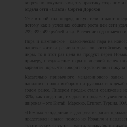
встречено покупателями, эту практику сохраним и 
отдела сети «Слата» Сергей Дорохов
.
Уже второй год подряд покупатели отдают предп
потому как в условиях общего роста цен сети уда
299, 399, 499 рублей и т.д. В течение года отмече
Икра и шампанское - классическая пара на ново
напитке жители региона отдавали российскому п
икры, то в этот раз цена на продукт перед Новы
примеру, предложение икры в «первой цене» ниж
варианты икры, что говорит об устойчивой покупат
Касательно привычного мандаринового запаха 
наполнить полки выбором цитрусовых и в декабр
годом ранее. Лидером продаж стали оранжевые и
30%, как следствие, их доля в продажах увеличил
широкая – это Китай, Марокко, Египет, Турция, ЮА
«Помимо мандаринов в два раза выросли продажи 
представлен аналог помело из Израиля и называе
экзотических фруктов - манго, маракуйя, питахайя