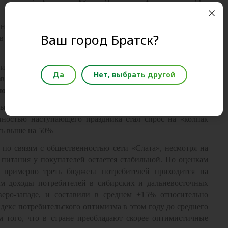
ачале декабря, вырос в среднем на 6 - 10%. Классический
Ваш город Братск?
ов подрос по причине удорожания куриных яиц в четвертом
.
дписала меморандум, в котором была зафиксирована цена на
Да
Нет, выбрать другой
водителей сроком до 31 марта текущего года», - пояснила
тью сети «Слата» Яна Абалымова
.
нные или, другими словами, новогодний
non
-
food
, также
ностью наступающего праздника стал спрос на «колпак
сь выше на 50%
по связям с общественностью сети «Слата», несмотря на
 питания у покупателей остается стабильной. По оценкам
 примерно треть бюджета потребителей приходится на
м доходы потребителей в сибирских и дальневосточных
веро-западе, и составили в среднем +15% относительно
декс потребительского оптимизма в этом году до среднего
ом того, что в стране преобладают скорее оптимистичные