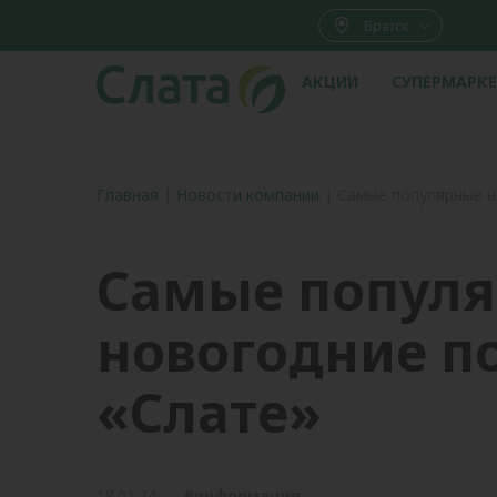
Братск
АКЦИИ
СУПЕРМАРК
Главная
|
Новости компании
|
Самые популярные н
Самые попул
новогодние п
«Слате»
18.01.24
#информация