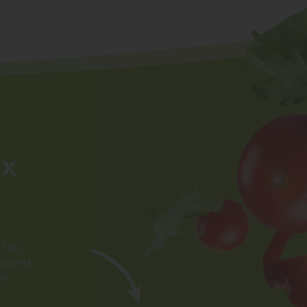
ых
тях,
ытиях.
ия