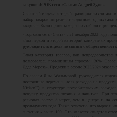
закупок ФРОВ сети «Слата» Андрей Зудов
.
Салатный индекс, который традиционно считают в н
набор товаров-ингредиентов для новогодних салат
квартале. Были приняты меры по стабилизации цен
«Торговая сеть «Слата» с 21 декабря 2023 года по
яйца первой и второй категорий конкретных произ
руководитель отдела по связям с общественнос
Такая категория товаров, как непродовольстве
пользовалась повышенным спросом +30%. Особен
Деда Мороза». Продажи в сезоне 2023/2024 оказали
По словам Яны Абалымовой, руководителя отдела 
постоянные перемены, доля расходов на продукты
Nielsen
IQ
в структуре потребительских расходов
покупку продуктов питания и напитков. При это
регионах растут быстрее, чем в центре и на се
предыдущего года. Также отмечено, что вырос и ин
значения - выше 100. Это является свидетельств