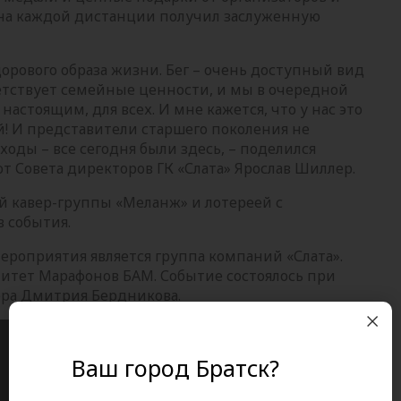
на каждой дистанции получил заслуженную
здорового образа жизни. Бег – очень доступный вид
етствует семейные ценности, и мы в очередной
настоящим, для всех. И мне кажется, что у нас это
й! И представители старшего поколения не
оходы – все сегодня были здесь, – поделился
 Совета директоров ГК «Слата» Ярослав Шиллер.
й кавер-группы «Меланж» и лотереей с
 события.
роприятия является группа компаний «Слата».
итет Марафонов БАМ. Событие состоялось при
эра Дмитрия Бердникова.
Ваш город Братск?