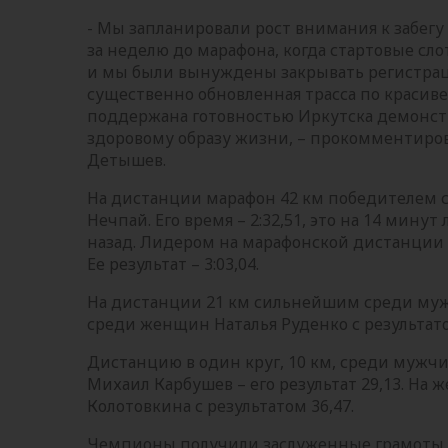
- Мы запланировали рост внимания к забегу
за неделю до марафона, когда стартовые сл
и мы были вынуждены закрывать регистраци
существенно обновленная трасса по красив
поддержана готовностью Иркутска демонс
здоровому образу жизни, – прокомментиро
Детышев.
На дистанции марафон 42 км победителем с
Нечпай. Его время – 2:32,51, это на 14 мину
назад. Лидером на марафонской дистанции 
Ее результат – 3:03,04.
На дистанции 21 км сильнейшим среди мужч
среди женщин Наталья Руденко с результатом
Дистанцию в один круг, 10 км, среди мужч
Михаил Карбушев – его результат 29,13. На
Колотовкина с результатом 36,47.
Чемпионы получили заслуженные грамоты, 