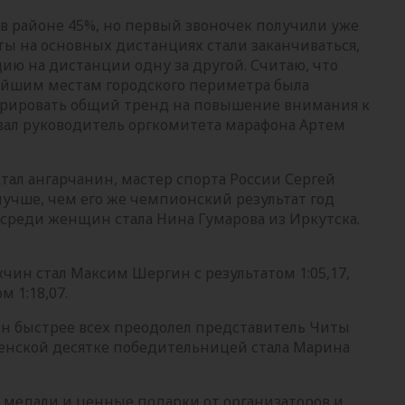
 в районе 45%, но первый звоночек получили уже
оты на основных дистанциях стали заканчиваться,
ю на дистанции одну за другой. Считаю, что
ейшим местам городского периметра была
трировать общий тренд на повышение внимания к
вал руководитель оргкомитета марафона Артем
тал ангарчанин, мастер спорта России Сергей
т лучше, чем его же чемпионский результат год
среди женщин стала Нина Гумарова из Иркутска.
ин стал Максим Шергин с результатом 1:05,17,
 1:18,07.
ин быстрее всех преодолел представитель Читы
 женской десятке победительницей стала Марина
медали и ценные подарки от организаторов и