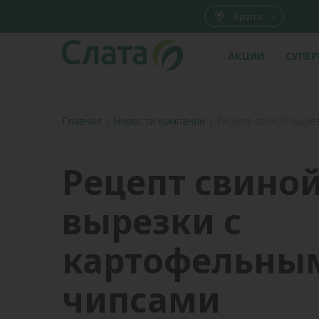
Братск
АКЦИИ
СУПЕ
Главная
|
Новости компании
|
Рецепт свиной выре
Рецепт свино
вырезки с
картофельны
чипсами