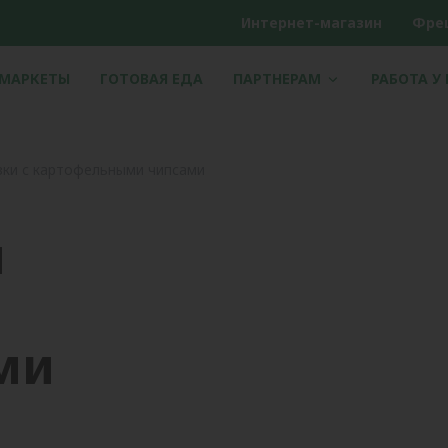
Интернет-магазин
Фре
РМАРКЕТЫ
ГОТОВАЯ ЕДА
ПАРТНЕРАМ
РАБОТА У
зки с картофельными чипсами
й
ми