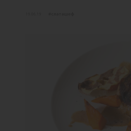
19.06.19
#слаташеф