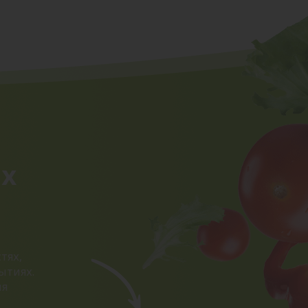
ых
тях,
ытиях.
ия