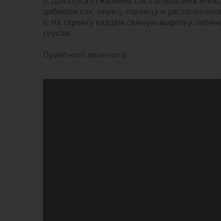
5. Для соуса отжимаем сок с апельсина. Ми
добавляя сок, перец, горчицу и растопленно
6. На тарелку кладём свиную вырезку, зап
соусом.
Приятного аппетита!