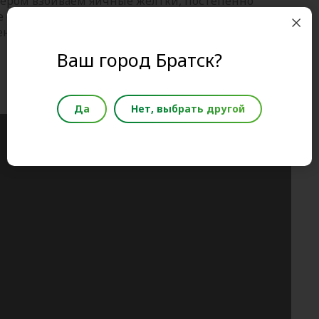
ксером взбиваем яичные желтки, постепенно
е сливочное масло.
еченные картофельные чипсы и морковь, поливаем
Ваш город Братск?
Да
Нет, выбрать другой