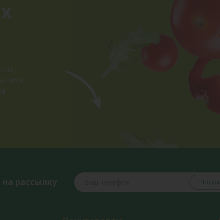
ых
тях,
ытиях.
ия
 на рассылку
Подпи