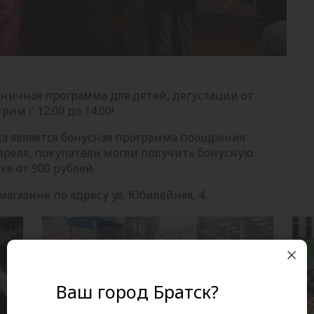
дничная программа для детей, дегустации от
м с 12.00 до 14.00!
а является бонусная программа поощрения
апреля, покупатели могли получить бонусную
е от 900 рублей.
агазине по адресу ул. Юбилейная, 4.
Ваш город Братск?