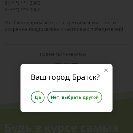
8 (***) *** 3360
8 (***) *** 1360
Мы благодарим всех, кто принимал участие, и
искренне поздравляем счастливых победителей!
Поделиться новостью
Ваш город Братск?
Да
Нет, выбрать другой
Будь в курсе самых