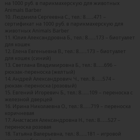
на 1000 руб. в парикмахерскую для животных
Animals Barber
10. Людмила Сергеевна С., тел.: 8…….471 –
сертификат на 1000 руб. в парикмахерскую для
животных Animals Barber
11. Юлия Александровна Б., тел.: 8…….173 – биотуалет
для кошек
12. Елена Евгеньевна В., тел.: 8…….173 – биотуалет
для кошек (синий)
13. Светлана Владимировна Б., тел.: 8…….696 –
рюкзак-переноска (желтый)
14. Андрей Александрович Ч., тел.: 8…….574 –
рюкзак-переноска (розовый)
15. Евгений Игоревич Б., тел.: 8…….109 – переноска с
железной дверцей
16. Ирина Николаевна О., тел.: 8…….719 – переноска
коричневая
17. Анастасия Александровна Н., тел.: 8…….527 –
переноска розовая
18. Татьяна Валерьевна, тел.: 8…….181 – игровой