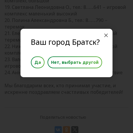
комплекс большой
19. Светлана Леонидовна О., тел.: 8…….641 – игровой
комплекс маленький высокий
20. Полина Александровна Б., тел.: 8…….790 –
теремок
21. Елена Андреевна Щ., тел.: 8…….491 – большой
теремок комплекс
Ваш город Братск?
22. Николай Валерьевич, тел.: 8…….480 – игровой
комплекс
23. Валерий Александрович А., тел.: 8…….242 –
Да
Нет, выбрать другой
игровой комплекс
24. Анна Сергеевна С., тел.: 8…….835 – путешествие
Мы благодарим всех, кто принимал участие, и
искренне поздравляем счастливых победителей!
Поделиться новостью