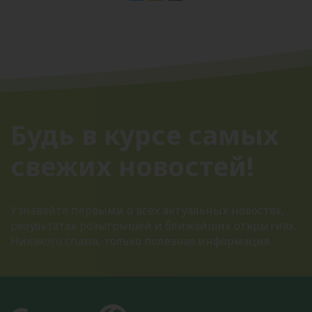
Будь в курсе самых
свежих новостей!
Узнавайте первыми о всех актуальных новостях,
результатах розыгрышей и ближайших открытиях.
Никакого спама, только полезная информация