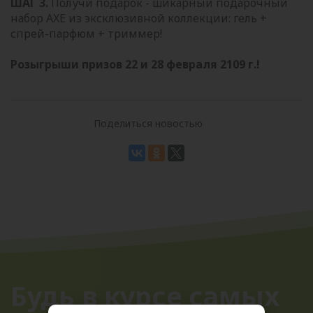
ШАГ 3.
Получи подарок - шикарный подарочный
набор AXE из эксклюзивной коллекции: гель +
спрей-парфюм + триммер!
Розыгрыши призов 22 и 28 февраля 2109 г.!
Поделиться новостью
Будь в курсе самых