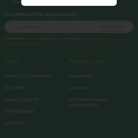
Подпишитесь на рассылку
Подписаться
Отправляя это сообщение, вы соглашаетесь с
политикой
конфиденциальности
О нас
Работа у нас
НОВОСТИ КОМПАНИИ
ВАКАНСИИ
ИСТОРИЯ
КАРЬЕРА
МЫ И ОБЩЕСТВО
КОРПОРАТИВНЫЙ
УНИВЕРСИТЕТ
О КОМПАНИИ
ПРОЕКТЫ