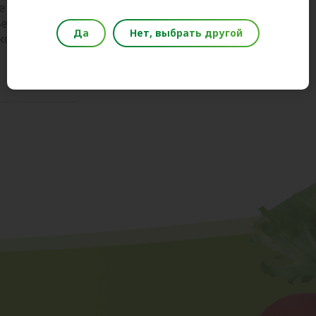
е продавать алкогольную продукцию.
екты, оказывающие услуги общественного
Да
Нет, выбрать другой
кого рынка и лицензирования региона.