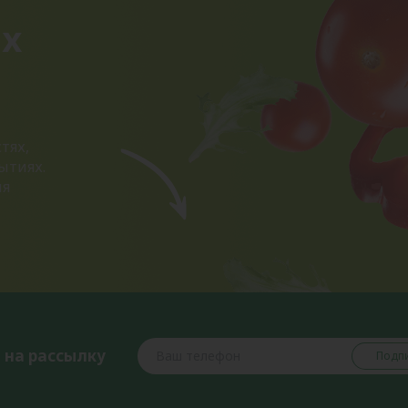
ых
тях,
ытиях.
ия
 на рассылку
Подпи