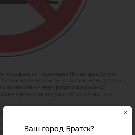
ут продавать на территории Приангарья. Запрет
ребительского рынка и лицензирования Иркутской
 о фактах розничной продажи алкогольной
в целях пресечения нарушений регионального
ьства Приангарья от 14.10.2011 №313-пп "Об
 сфере розничной продажи алкогольной
" в День знаний с 08.00 до 23.00 часов запрещена
Ваш город Братск?
на территории региона. Таким образом, 1