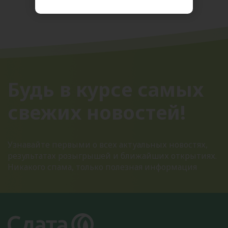
Будь в курсе самых
свежих новостей!
Узнавайте первыми о всех актуальных новостях,
результатах розыгрышей и ближайших открытиях.
Никакого спама, только полезная информация