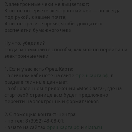
2. электронные чеки не выцветают;
3. вы не потеряете электронный чек — он всегда
под рукой, в вашей почте;
4. вы не тратите время, чтобы дождаться
распечатки бумажного чека.
Ну что, убедили?
Тогда запоминайте способы, как можно перейти на
электронные чеки:
1. Если у вас есть ФрешКарта:
- в личном кабинете на сайте
фрешкарта.рф
, в
разделе «личные данные»;
- в обновленном приложении «Моя Слата», где на
стартовой странице вам будет предложено
перейти на электронный формат чеков.
2. С помощью контакт-центра:
- по тел.: 8 (3952) 48-08-01;
- в чате на сайтах
фрешкарта.рф
и
slata.ru