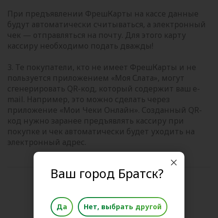
При предъявлении ФрешКарты на кассе данные
будут автоматически считываться, а электронный
чек — отправляться на почту. Для этого карту
кассиру необходимо подать дважды!
3. Те покупатели, кто не имеет ФрешКарты и не
пользуется приложением «Моя Слата», могут
сгенерировать QR-код, который содержит ваш e-
mail. Например, это можно сделать через
приложение «Мои Чеки Онлайн». Созданный QR-
код нужно заранее предъявлять кассиру при
покупке и чек автоматически будет уходить на
электронный адрес.
Ваш город Братск?
Поделиться новостью
Да
Нет, выбрать другой