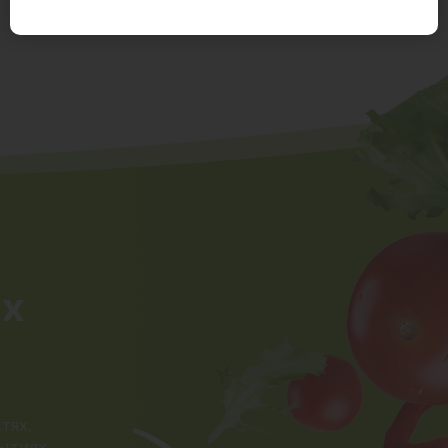
ых
тях,
ытиях.