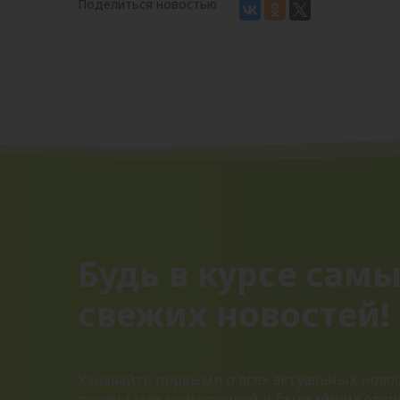
Поделиться новостью
Будь в курсе сам
свежих новостей!
Узнавайте первыми о всех актуальных новос
результатах розыгрышей и ближайших откр