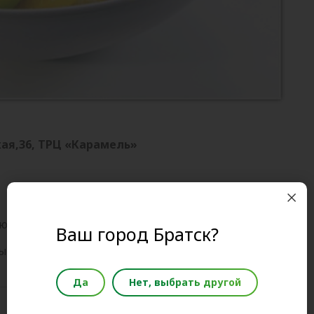
ая,36, ТРЦ «Карамель»
людает Великий пост!
Ваш город Братск?
ый фруктовый салат на десерт!
Да
Нет, выбрать другой