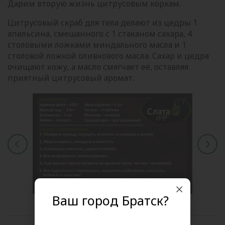
Дарим вторую жизнь цитрусовым коркам.
Цитрусовый скраб для тела делают из цедры 1
апельсина, смешанного с 1 стаканом сахара, 4
столовыми ложками миндального масла и 1
столовой ложкой оливкового масла. Сахар и цедра
очищают кожу, а масло смягчает её, оставляя
приятный цитрусовый аромат.
Ваш город Братск?