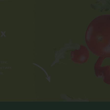
ых
тях,
ытиях.
ия