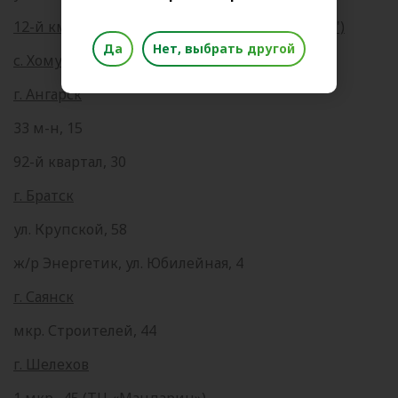
12-й км Байкальского тракта (ТЦ "Новая Дача")
Да
Нет, выбрать другой
с. Хомутово, ул. Колхозная, 135
г. Ангарск
33 м-н, 15
92-й квартал, 30
г. Братск
ул. Крупской, 58
ж/р Энергетик, ул. Юбилейная, 4
г. Саянск
мкр. Строителей, 44
г. Шелехов
1 мкр., 45 (ТЦ «Мандарин»)