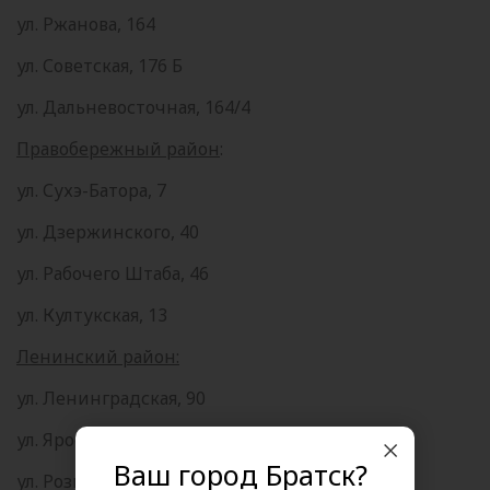
ул. Ржанова, 164
ул. Советская, 176 Б
ул. Дальневосточная, 164/4
Правобережный район
:
ул. Сухэ-Батора, 7
ул. Дзержинского, 40
ул. Рабочего Штаба, 46
ул. Култукская, 13
Ленинский район:
ул. Ленинградская, 90
ул. Ярославского, 264
Ваш город Братск?
ул. Розы Люксембург, 217А