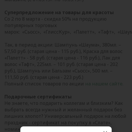
Суперпредложение на товары для красоты
Со 2 по 8 марта - скидка 50% на продукцию
популярных торговых
марок: «Сьосс», «ГлиссКур», «Палетт», «Тафт», «Шау
Так, в период акции: Шампунь «Шаума», 380мл. –
57,50 руб. (старая цена - 115 руб.), Краска для волос
«Палетт» - 58 руб. (старая цена - 116 руб.), Лак для
волос «Тафт», 225мл. – 101 руб. (старая цена - 202
руб.), Шампунь или Бальзам «Сьосс», 500 мл. –
111,50 руб. (старая цена - 223 руб.)
Полный список товаров по акции
на нашем сайте.
Подарочные сертификаты
Не знаете, что подарить коллегам и близким? Как
выбрать всегда нужный и желанный подарок без
лишних хлопот? Универсальный подарок на любой
праздник - сертификат на покупку в «Слате»,
номиналом 500 и 1000 рублей. Подарочный