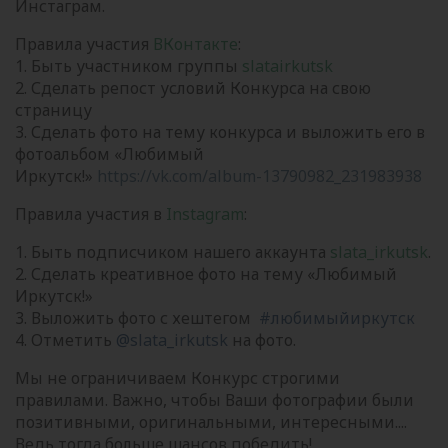
Инстаграм.
Правила участия
ВКонтакте
:
1. Быть участником группы
slatairkutsk
2. Сделать репост условий Конкурса на свою
страницу
3. Сделать фото на тему конкурса и выложить его в
фотоальбом «Любимый
Иркутск!»
https://vk.com/album-13790982_231983938
Правила участия в
Instagram
:
1. Быть подписчиком нашего аккаунта
slata_irkutsk
.
2. Сделать креативное фото на тему «Любимый
Иркутск!»
3. Выложить фото с хештегом
#любимыйиркутск
4. Отметить
@slata_irkutsk
на фото.
Мы не ограничиваем Конкурс строгими
правилами. Важно, чтобы Ваши фотографии были
позитивными, оригинальными, интересными....
Ведь тогда больше шансов победить!