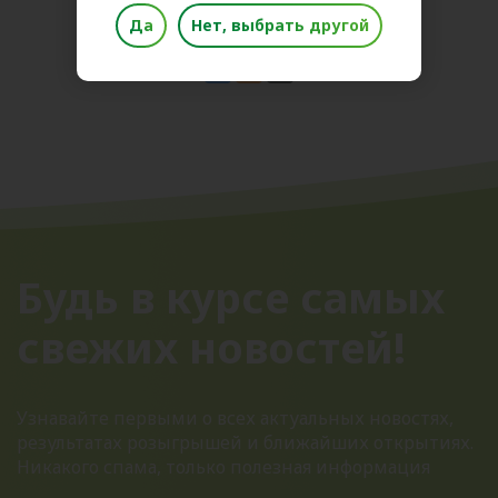
Поделиться новостью
Да
Нет, выбрать другой
Будь в курсе самых
свежих новостей!
Узнавайте первыми о всех актуальных новостях,
результатах розыгрышей и ближайших открытиях.
Никакого спама, только полезная информация