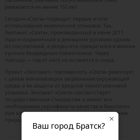
Напомним, обычный полиэтиленовый пакет
разлагается не менее 150 лет.
Сегодня «Слата» подводит первые итоги
использования экологичной упаковки. Так,
Экопакет «Слата», произведенный в июне 2011
года и сохраненный в домашних условиях одним
из покупателей, в результате превратился в мелкие
кусочки безвредного полиэтилена. Через
полгода — год от него не останется и следа.
Проект «Экопакет» торговая сеть «Слата» реализует
с целью минимизации загрязнения окружающей
среды и ее защиты от вредной полиэтиленовой
упаковки. Экопакет «Слата» соответствует
государственным стандартам и имеет все
необходимые сертификаты качества и безопасен
при контактах с продуктами питания. Сохраним
природу вместе!
Ваш город Братск?