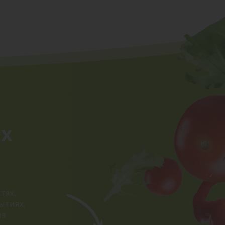
ых
тях,
ытиях.
ия