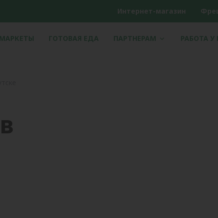
Интернет-магазин
Фре
РМАРКЕТЫ
ГОТОВАЯ ЕДА
ПАРТНЕРАМ
РАБОТА У
утске
 в