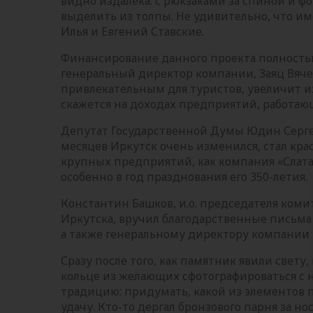
видно издалека: с рюкзаками за спиной и ф
выделить из толпы. Не удивительно, что им
Илья и Евгений Ставские.
Финансирование данного проекта полностью 
генеральный директор компании, Заяц Вяче
привлекательным для туристов, увеличит их
скажется на доходах предприятий, работаю
Депутат Государственной Думы Юдин Сергей
месяцев Иркутск очень изменился, стал кра
крупных предприятий, как компания «Слата»
особенно в год празднования его 350-летия.
Константин Башков, и.о. председателя коми
Иркутска, вручил благодарственные письма
а также генеральному директору компании «
Сразу после того, как памятник явили свету
кольце из желающих сфотографироваться с 
традицию: придумать, какой из элементов 
удачу. Кто-то дергал бронзового парня за но